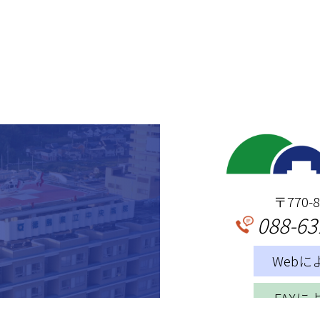
〒770
088-63
Web
FAX