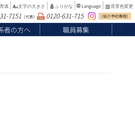
方法
Language
文字の大きさ
ふりがな
背景色変更
31-7151
0120-631-715
（紹介予約専用）
（代表）
係者の方へ
職員募集
へ
患者権利章典・子どもの権利
納品等業者の皆さまへ
総合案内
厚生労働大臣が定める掲載事項等
インフォームドコンセント
病院案内マップ
カルテ開示の請求
病院統計・臨床指標
診断書・証明書等の発行
書面による同意確認を行わない軽微な処
相談窓口
置・医療行為等について
院内でのお願い