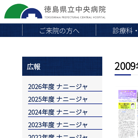
ご来院の方へ
診療科
200
院長挨拶
地域連携医の皆さまへ
医療
広報
外来のご案内
当院の概要・沿革
外来診療担当医一覧
病院組織図
2026年度 ナニージャ
初めて受診される方へ
交通アクセス・駐車場
2025年度 ナニージャ
通院中・再診の方へ
取り組み
救急外来
2024年度 ナニージャ
専門外来
職員負担軽減のお願い
2023年度 ナニージャ
会計とお支払い
2022年度 ナニージャ