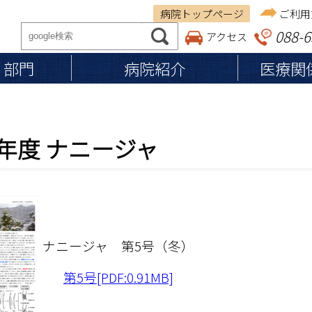
病院トップページ
ご利用
088-6
アクセス
・部門
病院紹介
医療関
ご来院の方へ
医療関係者の方へ
病院紹介
9年度 ナニージャ
従事者の皆さまへ
基本理念
保険調剤薬局の皆さま
入院のご案内
施設認定・施設基準
入院の準備・手続き
施設案内
退院の準備・手続き
医療体制
お見舞い・ご面会の方へ
個人情報の保護
ナニージャ 第5号（冬）
入院費用・お支払い
入院中の生活
第5号[PDF:0.91MB]
食事