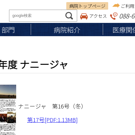
病院トップページ
ご利用
088-6
アクセス
・部門
病院紹介
医療関
ご来院の方へ
医療関係者の方へ
病院紹介
2年度 ナニージャ
従事者の皆さまへ
基本理念
保険調剤薬局の皆さま
入院のご案内
施設認定・施設基準
入院の準備・手続き
施設案内
退院の準備・手続き
医療体制
お見舞い・ご面会の方へ
個人情報の保護
ナニージャ 第16号（冬）
入院費用・お支払い
入院中の生活
第17号[PDF:1.13MB]
食事