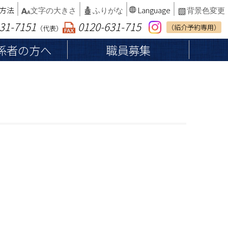
方法
Language
文字の大きさ
ふりがな
背景色変更
31-7151
0120-631-715
（紹介予約専用）
（代表）
係者の方へ
職員募集
へ
患者権利章典・子どもの権利
納品等業者の皆さまへ
総合案内
厚生労働大臣が定める掲載事項等
インフォームドコンセント
病院案内マップ
カルテ開示の請求
病院統計・臨床指標
診断書・証明書等の発行
書面による同意確認を行わない軽微な処
相談窓口
置・医療行為等について
院内でのお願い