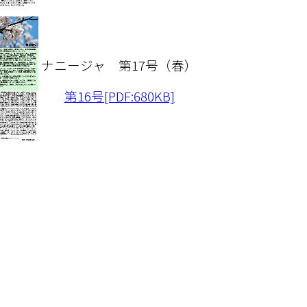
入院設備
ナニージャ 第17号（春）
第16号[PDF:680KB]