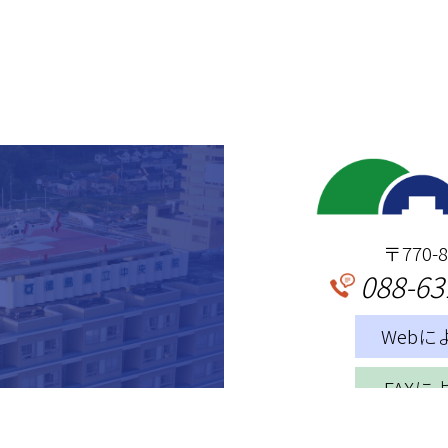
〒770
088-63
Web
FAX