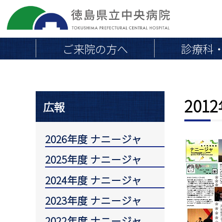
ご来院の方へ
診療科
201
院長挨拶
地域連携医の皆さまへ
医療
広報
外来のご案内
当院の概要・沿革
外来診療担当医一覧
病院組織図
2026年度 ナニージャ
初めて受診される方へ
交通アクセス・駐車場
2025年度 ナニージャ
通院中・再診の方へ
取り組み
救急外来
2024年度 ナニージャ
専門外来
職員負担軽減のお願い
2023年度 ナニージャ
会計とお支払い
2022年度 ナニージャ