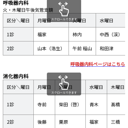
呼吸器内科
火・木曜日午後気管支鏡
区分＼曜日
月曜日
スクロールできます
火曜日
水曜日
1診
柿内
中西（渓）
2診
山本（浩生）
午前 稲山
和田津
呼吸器内科ページはこちら
消化器内科
区分＼曜日
月曜日
火曜日
水曜日
木曜日
スクロールできます
1診
寺前
柴田（啓）
青木
髙橋
2診
後藤
栗原
福家
三橋