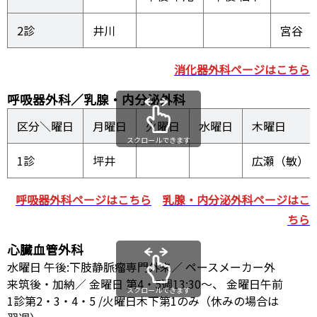
2診
井川
宮谷（
消化器外科ページはこちら
呼吸器外科／乳腺・内分泌外科
区分＼曜日
月曜日
火曜日
水曜日
木曜日
スクロールできます
1診
坪井
広瀬（敏）
呼吸器外科ページはこちら
乳腺・内分泌外科ページはこ
ちら
心臓血管外科
水曜日 午後:下肢静脈瘤専門外来／ ペースメーカー外
来筑後・加納／ 金曜日 第4・5週13:30～、 金曜日午前
スクロールできます
1診第2・3・4・5 /火曜日木下第1のみ（休みの場合は