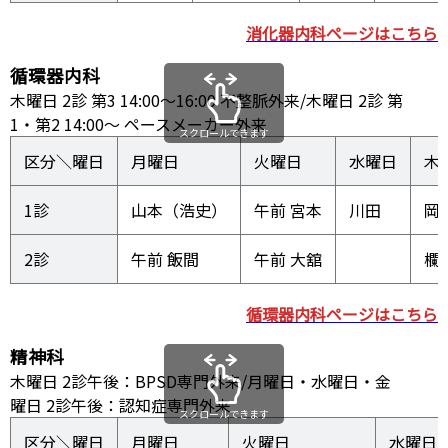
消化器内科ページはこちら
循環器内科
木曜日 2診 第3 14:00～16:00 不整脈外来/木曜日 2診 第
1・第2 14:00～ ペースメーカー外来
スクロールできます
区分＼曜日
月曜日
火曜日
水曜日
木
1診
山本（浩史）
午前 宮本
川田
岡
2診
午前 飯間
午前 大舘
欄
循環器内科ページはこちら
精神科
木曜日 2診午後：BPSD専門外来/月曜日・水曜日・金
曜日 2診午後：認知症専門外来
スクロールできます
区分＼曜日
月曜日
火曜日
水曜日