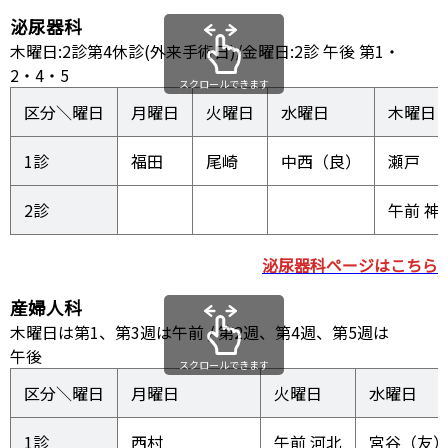
泌尿器科
木曜日:2診第4休診(外来手術日)/金曜日:2診 午後 第1・
2・4・5
スクロールできます
区分＼曜日
月曜日
火曜日
水曜日
木曜日
福田
中西（良）
瀬戸
2診
午前 神
泌尿器科ページはこちら
産婦人科
木曜日は第1、第3週は午前 / 第2週、第4週、第5週は
午後
スクロールできます
区分＼曜日
月曜日
火曜日
水曜日
1診
西村
宮谷（友