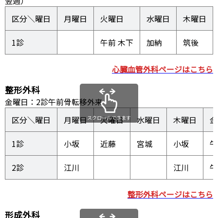
翌週）
区分＼曜日
月曜日
火曜日
水曜日
木曜日
1診
午前 木下
加納
筑後
心臓血管外科ページはこちら
整形外科
金曜日：2診午前骨転移外来
区分＼曜日
月曜日
スクロールできます
火曜日
水曜日
木曜日
金
1診
小坂
近藤
宮城
小坂
午
2診
江川
江川
午
整形外科ページはこちら
形成外科