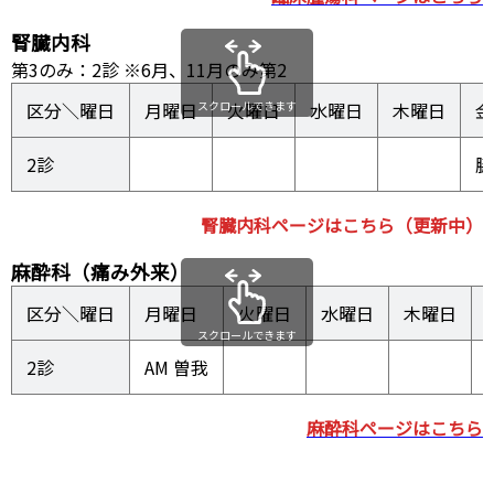
腎臓内科
第3のみ：2診 ※6月、11月のみ第2
区分＼曜日
月曜日
スクロールできます
火曜日
水曜日
木曜日
金
2診
脇
腎臓内科ページはこちら（更新中）
麻酔科（痛み外来）
区分＼曜日
月曜日
火曜日
水曜日
木曜日
スクロールできます
2診
AM 曽我
麻酔科ページはこちら