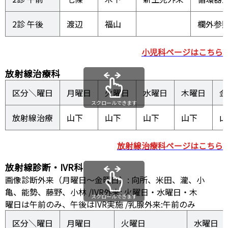
2診 午後
渡辺
福山
欄外参
小児科ページはこちら
放射線治療科
区分＼曜日
月曜日
火曜日
水曜日
木曜日
金
スクロールできます
放射線治療
山下
山下
山下
山下
山
放射線治療科ページはこちら
放射線診断・IVR科
画像診断外来（月曜日～金曜日）: 向所、米田、瀧、小
亀、能勢、藤野、小林 /IVR外来: 火曜日・水曜日・木
スクロールできます
曜日は午前のみ、午後はIVR実施 /乳腺外来:午前のみ
区分＼曜日
月曜日
火曜日
水曜日