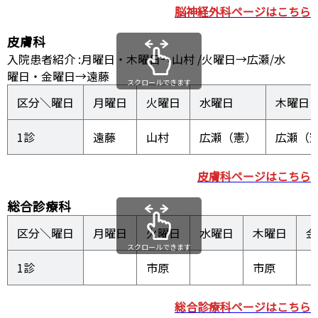
脳神経外科ページはこちら
皮膚科
入院患者紹介 :月曜日・木曜日→山村 /火曜日→広瀬/水
曜日・金曜日→遠藤
スクロールできます
区分＼曜日
月曜日
火曜日
水曜日
木曜日
1診
遠藤
山村
広瀬（憲）
広瀬（
皮膚科ページはこちら
総合診療科
区分＼曜日
月曜日
火曜日
水曜日
木曜日
金
スクロールできます
1診
市原
市原
総合診療科ページはこちら