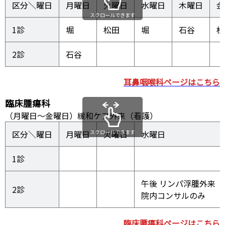
区分＼曜日
月曜日
火曜日
水曜日
木曜日
金
スクロールできます
1診
堀
松田
堀
石谷
松
2診
石谷
耳鼻咽喉科ページはこちら
臨床腫瘍科
（月曜日～金曜日）緩和ケア外来（看護）
区分＼曜日
月曜日
スクロールできます
火曜日
水曜日
1診
午後 リンパ浮腫外来（
2診
院内コンサルのみ
臨床腫瘍科ページはこちら