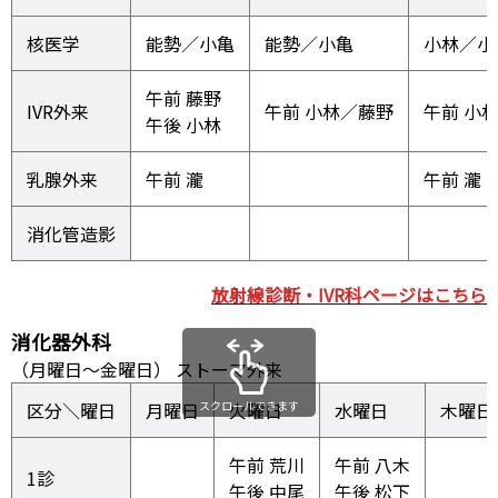
核医学
能勢／小亀
小林／小
午前 藤野

IVR外来
午前 小
午後 小林
乳腺外来
午前 瀧
午前 瀧
消化管造影
放射線診断・IVR科ページはこちら
消化器外科
（月曜日～金曜日） ストーマ外来
区分＼曜日
月曜日
スクロールできます
火曜日
水曜日
木曜日
午前 荒川

午前 八木

1診
午後 中尾
午後 松下