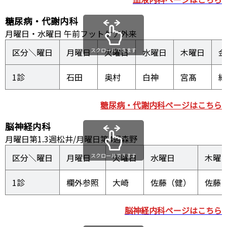
糖尿病・代謝内科
月曜日・水曜日 午前フットケア外来
区分＼曜日
月曜日
スクロールできます
火曜日
水曜日
木曜日
金
1診
石田
奥村
白神
宮髙
糖尿病・代謝内科ページはこちら
脳神経内科
月曜日第1.3週松井/月曜日第4週森野
区分＼曜日
月曜日
スクロールできます
火曜日
水曜日
木曜
1診
欄外参照
大崎
佐藤（健）
脳神経内科ページはこちら