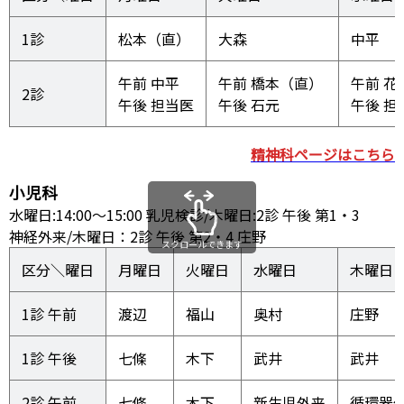
1診
松本（直）
大森
中平
午前 中平

午前 橋本（直） 

午前 花田
2診
午後 担当医
午後 石元
午後 担
精神科ページはこちら
小児科
水曜日:14:00～15:00 乳児検診/木曜日:2診 午後 第1・3
神経外来/木曜日：2診 午後 第2・4 庄野
スクロールできます
区分＼曜日
月曜日
火曜日
水曜日
木曜日
1診 午前
渡辺
福山
奥村
庄野
1診 午後
七條
木下
武井
武井
2診 午前
七條
木下
新生児外来
循環器