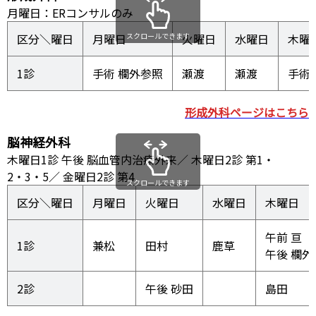
月曜日：ERコンサルのみ
区分＼曜日
月曜日
スクロールできます
火曜日
水曜日
木曜
1診
手術 欄外参照
瀬渡
瀬渡
手術
形成外科ページはこちら
脳神経外科
木曜日1診 午後 脳血管内治療外来／ 木曜日2診 第1・
2・3・5／ 金曜日2診 第4
スクロールできます
区分＼曜日
月曜日
火曜日
水曜日
木曜日
午前 亘

1診
兼松
田村
鹿草
午後 欄外
2診
午後 砂田
島田