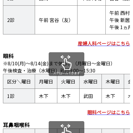
午前 西村

2診
午前 宮谷（友）
午後 新居

午後 1ヵ
産婦人科ページはこちら
眼科
※8/10(月)～8/14(金)まで休診。（月曜日～金曜日）
午後検査・治療（水曜日）武田9:00～15:30
スクロールできます
区分＼曜日
月曜日
火曜日
水曜日
木曜日
金
1診
木下
武田
木
眼科ページはこちら
耳鼻咽喉科