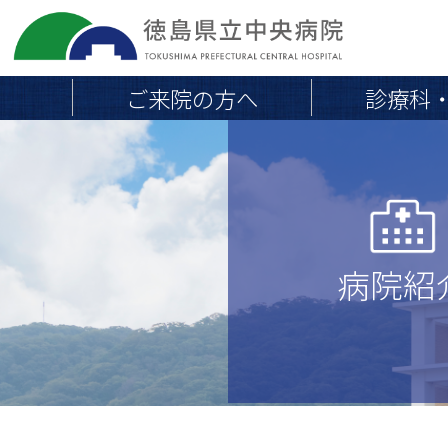
ご来院の方へ
診療科
院長挨拶
地域連携医の皆さまへ
医療
外来のご案内
当院の概要・沿革
外来診療担当医一覧
病院組織図
病院紹
初めて受診される方へ
交通アクセス・駐車場
通院中・再診の方へ
取り組み
救急外来
専門外来
職員負担軽減のお願い
会計とお支払い