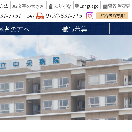
方法
Language
文字の大きさ
ふりがな
背景色変更
31-7151
0120-631-715
（紹介予約専用）
（代表）
係者の方へ
職員募集
へ
患者権利章典・子どもの権利
納品等業者の皆さまへ
総合案内
厚生労働大臣が定める掲載事項等
インフォームドコンセント
病院案内マップ
カルテ開示の請求
病院統計・臨床指標
診断書・証明書等の発行
書面による同意確認を行わない軽微な処
相談窓口
置・医療行為等について
院内でのお願い