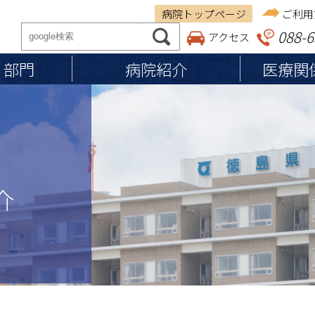
病院トップページ
ご利用
088-6
アクセス
・部門
病院紹介
医療関
ご来院の方へ
医療関係者の方へ
病院紹介
従事者の皆さまへ
基本理念
保険調剤薬局の皆さま
入院のご案内
施設認定・施設基準
入院の準備・手続き
施設案内
介
退院の準備・手続き
医療体制
お見舞い・ご面会の方へ
個人情報の保護
入院費用・お支払い
入院中の生活
食事