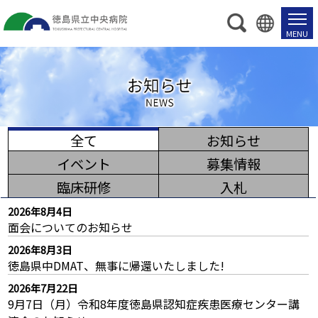
お
全て
お知らせ
6
知
イベント
募集情報
つ
ら
の
臨床研修
入札
せ
カ
2026年8月4日
テ
面会についてのお知らせ
ゴ
2026年8月3日
リ
徳島県中DMAT、無事に帰還いたしました!
別
2026年7月22日
ペ
9月7日（月）令和8年度徳島県認知症疾患医療センター講
ー