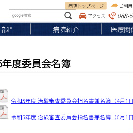
病院トップページ
ご利用
088-6
アクセス
・部門
病院紹介
医療関
ご来院の方へ
医療関係者の方へ
病院紹介
5年度委員会名簿
従事者の皆さまへ
基本理念
保険調剤薬局の皆さま
入院のご案内
施設認定・施設基準
入院の準備・手続き
施設案内
退院の準備・手続き
医療体制
お見舞い・ご面会の方へ
個人情報の保護
令和5年度 治験審査委員会指名書兼名簿（4月1
入院費用・お支払い
入院中の生活
令和5年度 治験審査委員会指名書兼名簿（6月1
食事