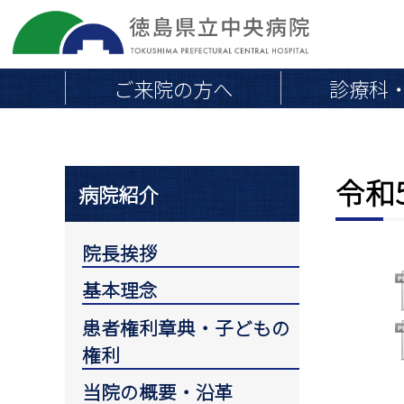
ご来院の方へ
診療科
令和
院長挨拶
地域連携医の皆さまへ
医療
病院紹介
外来のご案内
当院の概要・沿革
外来診療担当医一覧
病院組織図
院長挨拶
初めて受診される方へ
交通アクセス・駐車場
基本理念
通院中・再診の方へ
取り組み
救急外来
患者権利章典・子どもの
専門外来
職員負担軽減のお願い
権利
会計とお支払い
当院の概要・沿革