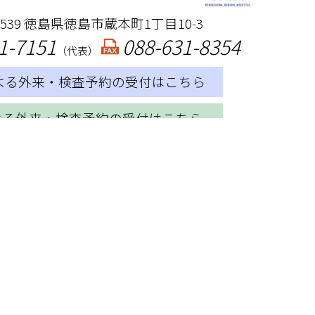
-8539 徳島県徳島市蔵本町1丁目10-3
1-7151
088-631-8354
（代表）
による外来・検査予約の受付はこちら
による外来・検査予約の受付はこちら
詳しくはこちら
）日本医療機能評価機構認定病院
非）卒後臨床研修評価機構認定病院
域がん診療連携拠点病院