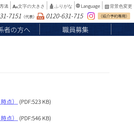
方法
Language
文字の大きさ
ふりがな
背景色変更
31-7151
0120-631-715
（紹介予約専用）
（代表）
係者の方へ
職員募集
へ
患者権利章典・子どもの権利
納品等業者の皆さまへ
総合案内
厚生労働大臣が定める掲載事項等
インフォームドコンセント
病院案内マップ
カルテ開示の請求
病院統計・臨床指標
診断書・証明書等の発行
書面による同意確認を行わない軽微な処
日時点）
(PDF:523 KB)
相談窓口
置・医療行為等について
院内でのお願い
日時点）
(PDF:546 KB)