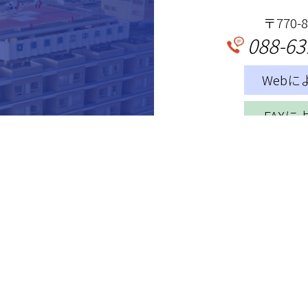
〒770
088-63
Web
FAX
各種書類

ダウンロード
認定情報
（財
（特
地
使用を固く禁じます。