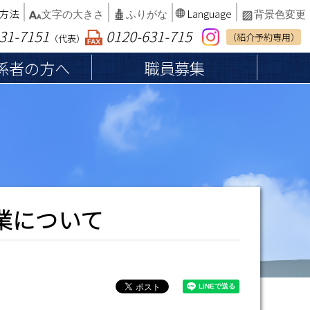
方法
Language
文字の大きさ
ふりがな
背景色変更
31-7151
0120-631-715
（紹介予約専用）
（代表）
係者の方へ
職員募集
へ
患者権利章典・子どもの権利
納品等業者の皆さまへ
総合案内
厚生労働大臣が定める掲載事項等
インフォームドコンセント
病院案内マップ
カルテ開示の請求
病院統計・臨床指標
業について
診断書・証明書等の発行
書面による同意確認を行わない軽微な処
相談窓口
置・医療行為等について
院内でのお願い