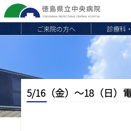
ご来院の方へ
診療科
院長挨拶
地域連携医の皆さまへ
医療
外来のご案内
お
当院の概要・沿革
外来診療担当医一覧
病院組織図
知
初めて受診される方へ
交通アクセス・駐車場
5/16（金）～18（
ら
通院中・再診の方へ
取り組み
せ
救急外来
専門外来
職員負担軽減のお願い
会計とお支払い