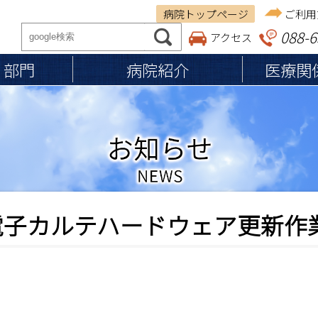
病院トップページ
ご利用
088-6
アクセス
・部門
病院紹介
医療関
ご来院の方へ
医療関係者の方へ
病院紹介
従事者の皆さまへ
基本理念
保険調剤薬局の皆さま
入院のご案内
施設認定・施設基準
入院の準備・手続き
施設案内
退院の準備・手続き
医療体制
日）電子カルテハードウェア更新作
お見舞い・ご面会の方へ
個人情報の保護
入院費用・お支払い
入院中の生活
食事