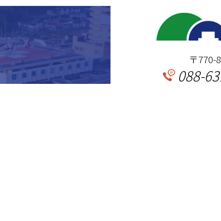
〒770
088-63
Web
FAX
各種書類

ダウンロード
認定情報