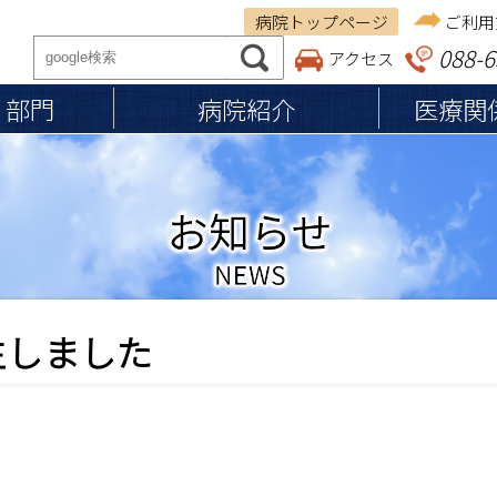
病院トップページ
ご利用
088-6
アクセス
・部門
病院紹介
医療関
ご来院の方へ
医療関係者の方へ
病院紹介
従事者の皆さまへ
基本理念
保険調剤薬局の皆さま
入院のご案内
施設認定・施設基準
入院の準備・手続き
施設案内
退院の準備・手続き
医療体制
生しました
お見舞い・ご面会の方へ
個人情報の保護
入院費用・お支払い
入院中の生活
食事