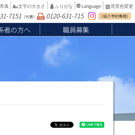
方法
Language
文字の大きさ
ふりがな
背景色変更
31-7151
0120-631-715
（紹介予約専用）
（代表）
係者の方へ
職員募集
へ
患者権利章典・子どもの権利
納品等業者の皆さまへ
総合案内
厚生労働大臣が定める掲載事項等
インフォームドコンセント
病院案内マップ
カルテ開示の請求
病院統計・臨床指標
診断書・証明書等の発行
書面による同意確認を行わない軽微な処
相談窓口
置・医療行為等について
院内でのお願い