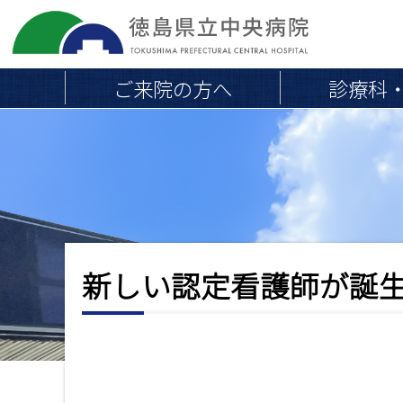
ご来院の方へ
診療科
院長挨拶
地域連携医の皆さまへ
医療
外来のご案内
お
当院の概要・沿革
外来診療担当医一覧
病院組織図
知
初めて受診される方へ
交通アクセス・駐車場
新しい認定看護師が誕
ら
通院中・再診の方へ
取り組み
せ
救急外来
専門外来
職員負担軽減のお願い
会計とお支払い