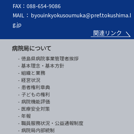
FAX：088-654-9086
MAIL：byouinkyokusoumuka@pref.tokushima.l
g.jp
病院局について
徳島県病院事業管理者挨拶
基本理念・基本方針
組織と業務
経営状況
患者権利章典
子どもの権利
病院機能評価
医療安全対策
年報
職員服務状況・公益通報制度
病院局内部統制