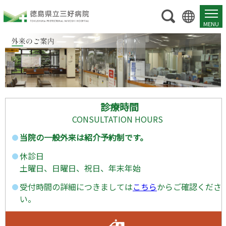
外
来
の
ご
案
診療時間
内
CONSULTATION HOURS
当院の一般外来は紹介予約制です。
休診日
土曜日、日曜日、祝日、年末年始
受付時間の詳細につきましては
こちら
からご確認くださ
い。