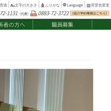
方法
Language
文字の大きさ
ふりがな
背景色変更
72-1131
0883-72-3722
（紹介予約専用はこちら）
（代表）
係者の方へ
職員募集
患者権利章典・子どもの権利
入院中の他保険医療機関受診
総合案内
について
インフォームドコンセント
病院組織図
カルテ開示の請求
交通アクセス・駐車場
診断書・証明書等の発行
病院統計・臨床指標
相談窓口
院内でのお願い