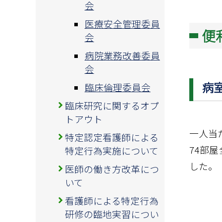
会
医療安全管理委員
便
会
病院業務改善委員
会
病
臨床倫理委員会
臨床研究に関するオプ
トアウト
一人当
特定認定看護師による
74部
特定行為実施について
した。
医師の働き方改革につ
いて
看護師による特定行為
研修の臨地実習につい