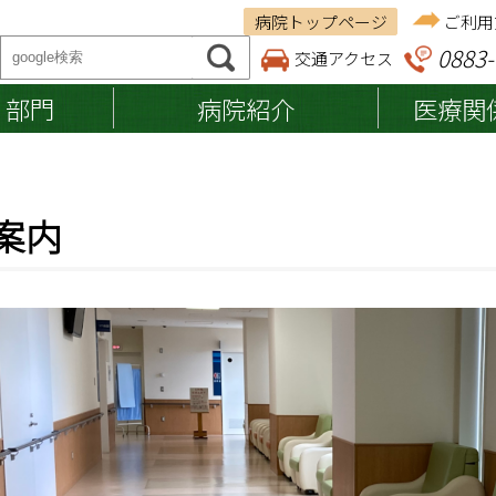
病院トップページ
ご利用
0883-
交通アクセス
・部門
病院紹介
医療関
ご来院の方へ
医療関係者の方へ
病院紹介
案内
調剤薬局の皆さまへ
基本理念
納品等業者の皆さまへ
入院のご案内
入院の準備・手続き
施設認定・施設基準
退院の準備・手続き
病院案内マップ
お見舞い・ご面会の方へ
へき地医療拠点病院
入院費用・お支払い
入院中の生活
入院設備