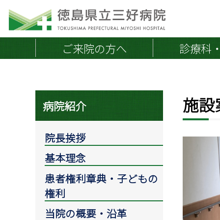
ご来院の方へ
診療科
施設
院長挨拶
地域連携医の皆さまへ
保険
病院紹介
外来のご案内
外来診療担当医一覧
当院の概要・沿革
院長挨拶
初めて受診される方へ
施設案内
基本理念
通院中・再診の方へ
医療体制
救急外来
取り組み
患者権利章典・子どもの
会計とお支払い
権利
紹介状持参のお願い
当院の概要・沿革