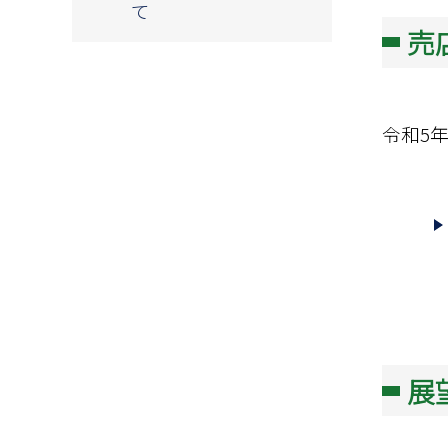
て
売
令和5年
展