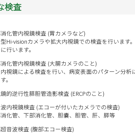
緩和ケア
な検査
消化管内視鏡検査 (胃カメラなど)

型Hi-visionカメラや拡大内視鏡での検査を行い
時に行います。
消化管内視鏡検査 (大腸カメラのこと)

大内視鏡による検査を行い、病変表面のパターン分析
ます。
鏡的逆行性膵胆管造影検査 (ERCPのこと)
波内視鏡検査 (エコーが付いたカメラでの検査)

部消化管、下部消化管、胆嚢、胆管、肝、膵等
超音波検査 (腹部エコー検査)