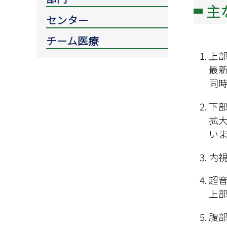
主
センター
チーム医療
上部
最新
同
下部
拡
い
内視
超音
上
腹部