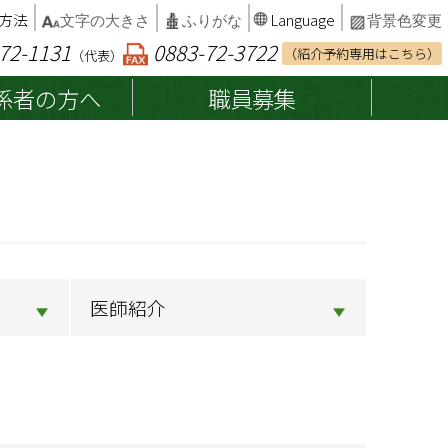
方法
Language
文字の大きさ
ふりがな
背景色変更
72-1131
0883-72-3722
（紹介予約専用はこちら）
（代表）
係者の方へ
職員募集
患者権利章典・子どもの権利
入院中の他保険医療機関受診
総合案内
について
インフォームドコンセント
病院組織図
カルテ開示の請求
交通アクセス・駐車場
医師紹介
診断書・証明書等の発行
病院統計・臨床指標
相談窓口
院内でのお願い