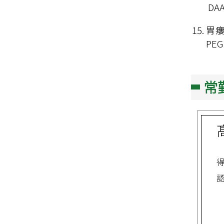
 D
胃瘻
PEG
常