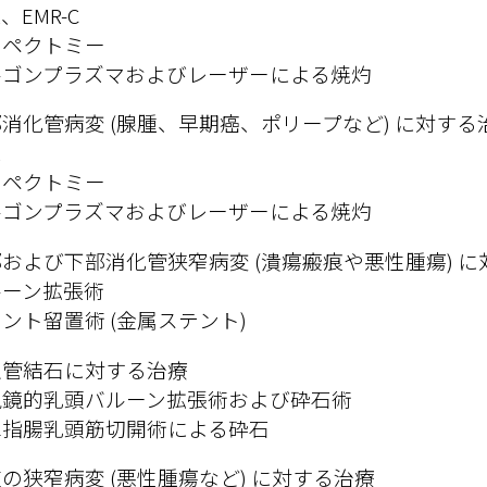
、EMR-C

ペクトミー

ルゴンプラズマおよびレーザーによる焼灼
消化管病変 (腺腫、早期癌、ポリープなど) に対する治


ペクトミー

ルゴンプラズマおよびレーザーによる焼灼
および下部消化管狭窄病変 (潰瘍瘢痕や悪性腫瘍) に
ーン拡張術

ント留置術 (金属ステント)
管結石に対する治療

鏡的乳頭バルーン拡張術および砕石術

二指腸乳頭筋切開術による砕石
の狭窄病変 (悪性腫瘍など) に対する治療
