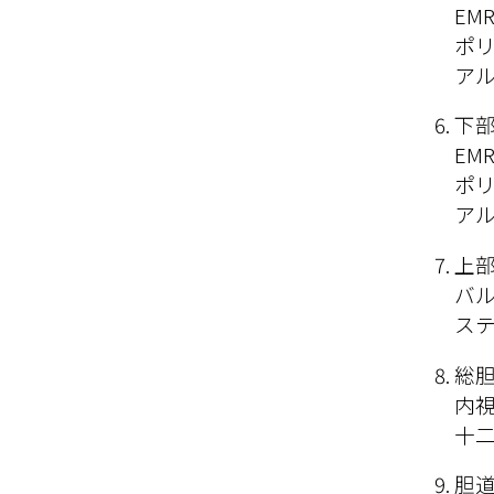
EMR
ポリ
ア
下部
EMR
ポリ
ア
上部
バル
ステ
総胆
内視
十
胆道