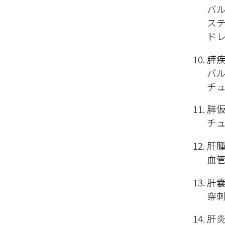
バル
ステ
ドレ
膵疾
バル
チュ
膵仮
チュ
肝腫
血管
肝嚢
穿
肝炎