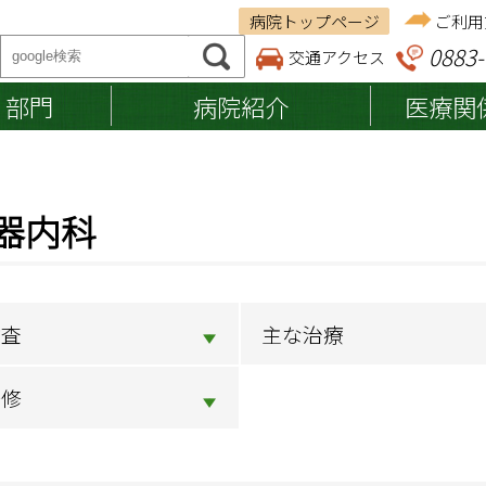
病院トップページ
ご利用
0883-
交通アクセス
・部門
病院紹介
医療関
ご来院の方へ
医療関係者の方へ
病院紹介
器内科
調剤薬局の皆さまへ
基本理念
納品等業者の皆さまへ
入院のご案内
入院の準備・手続き
施設認定・施設基準
退院の準備・手続き
病院案内マップ
検査
主な治療
お見舞い・ご面会の方へ
へき地医療拠点病院
入院費用・お支払い
研修
入院中の生活
入院設備