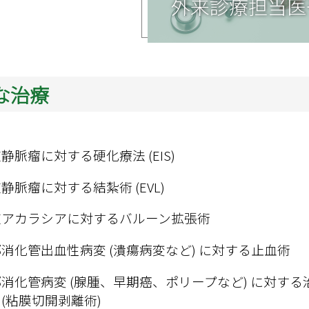
外来診療担当医
な治療
静脈瘤に対する硬化療法 (EIS)
静脈瘤に対する結紮術 (EVL)
道アカラシアに対するバルーン拡張術
消化管出血性病変 (潰瘍病変など) に対する止血術
消化管病変 (腺腫、早期癌、ポリープなど) に対する治
D (粘膜切開剥離術)
