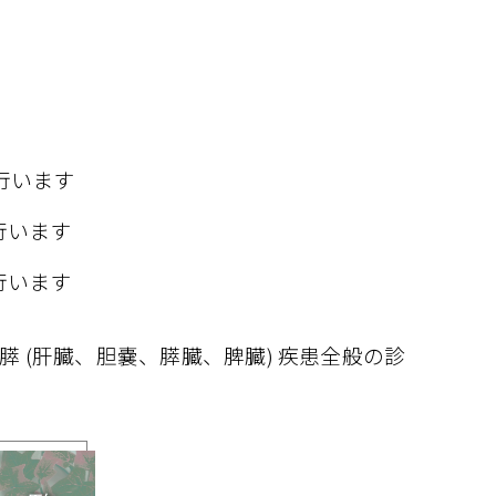
行います
行います
行います
 (肝臓、胆嚢、膵臓、脾臓) 疾患全般の診