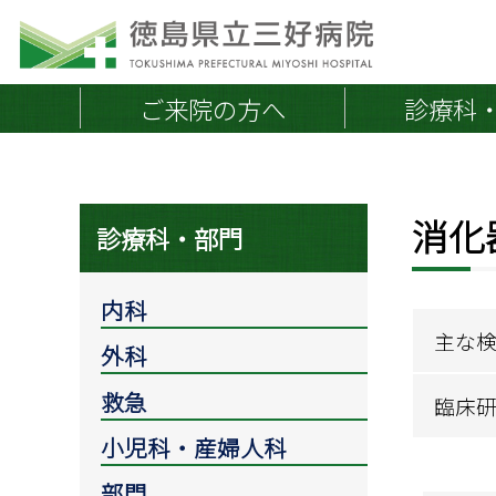
ご来院の方へ
診療科
消化
院長挨拶
地域連携医の皆さまへ
保険
診療科・部門
外来のご案内
外来診療担当医一覧
当院の概要・沿革
内科
初めて受診される方へ
施設案内
主な
外科
通院中・再診の方へ
医療体制
救急外来
取り組み
救急
臨床
会計とお支払い
小児科・産婦人科
紹介状持参のお願い
部門