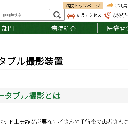
病院トップページ
ご利用
0883-
交通アクセス
・部門
病院紹介
医療関
ご来院の方へ
医療関係者の方へ
病院紹介
タブル撮影装置
調剤薬局の皆さまへ
基本理念
納品等業者の皆さまへ
入院のご案内
入院の準備・手続き
施設認定・施設基準
退院の準備・手続き
病院案内マップ
お見舞い・ご面会の方へ
へき地医療拠点病院
ータブル撮影とは
入院費用・お支払い
入院中の生活
入院設備
ベッド上安静が必要な患者さんや手術後の患者さん