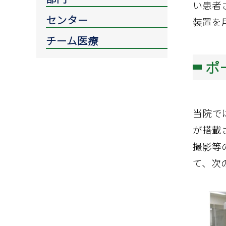
い患者
センター
装置を
チーム医療
ポ
当院で
が搭載
撮影等
て、次