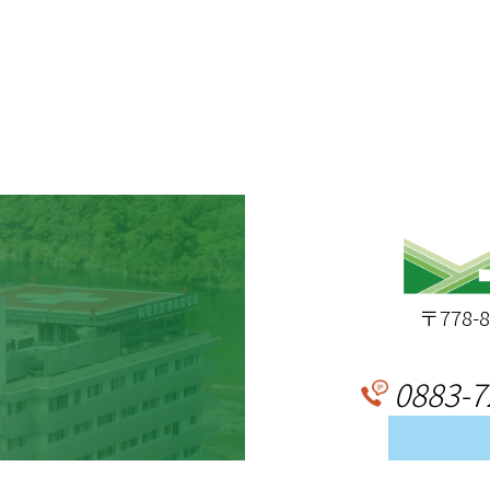
〒778
0883-7