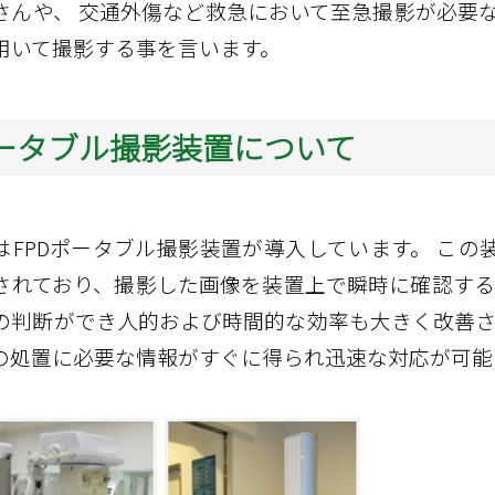
緩和ケア
さんや、 交通外傷など救急において至急撮影が必要
用いて撮影する事を言います。
ータブル撮影装置について
はFPDポータブル撮影装置が導入しています。 この
されており、撮影した画像を装置上で瞬時に確認する
の判断ができ人的および時間的な効率も大きく改善さ
の処置に必要な情報がすぐに得られ迅速な対応が可能