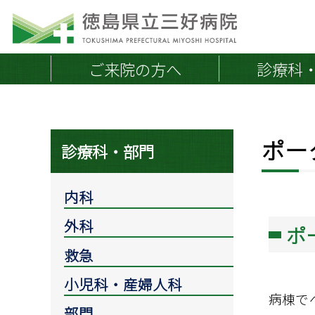
ご来院の方へ
診療科
ポー
院長挨拶
地域連携医の皆さまへ
保険
診療科・部門
外来のご案内
外来診療担当医一覧
当院の概要・沿革
内科
初めて受診される方へ
施設案内
外科
通院中・再診の方へ
医療体制
ポ
救急外来
取り組み
救急
会計とお支払い
小児科・産婦人科
紹介状持参のお願い
病棟で
部門