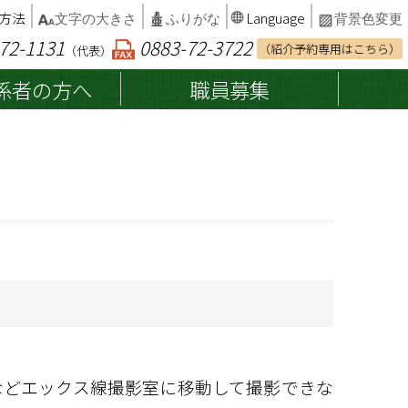
方法
Language
文字の大きさ
ふりがな
背景色変更
72-1131
0883-72-3722
（紹介予約専用はこちら）
（代表）
係者の方へ
職員募集
患者権利章典・子どもの権利
入院中の他保険医療機関受診
総合案内
について
インフォームドコンセント
病院組織図
カルテ開示の請求
交通アクセス・駐車場
診断書・証明書等の発行
病院統計・臨床指標
相談窓口
院内でのお願い
などエックス線撮影室に移動して撮影できな