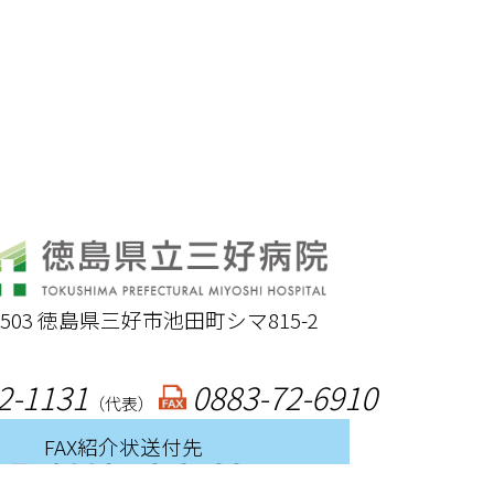
-8503 徳島県三好市池田町シマ815-2
2-1131
0883-72-6910
（代表）
FAX紹介状送付先
0883-72-3722