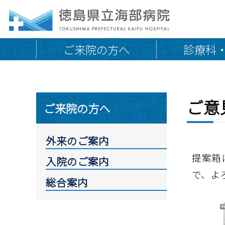
ご来院の方へ
診療科
ご意
院長挨拶
地域連携医の皆さまへ
ご来院の方へ
外来のご案内
施設認定・施設基準
外来診療担当医一覧
交通アクセス・駐車場
外来のご案内
初めて受診される方へ
取り組み
提案箱
入院のご案内
通院中・再診の方へ
で、よ
診療時間外の受診
総合案内
専門外来
オンライン診療