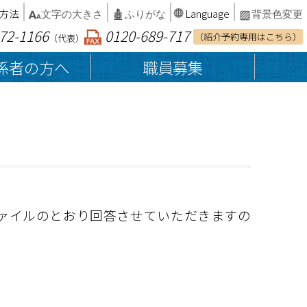
方法
Language
文字の大きさ
ふりがな
背景色変更
72-1166
0120-689-717
（紹介予約専用はこちら）
（代表）
係者の方へ
職員募集
当院の概要・沿革
総合案内
病院案内マップ
院内でのお願い
病院統計・臨床指標
診断書・証明書等の発行
ァイルのとおり回答させていただきますの
カルテ開示の請求
インフォームドコンセント
相談窓口
院外処方せん