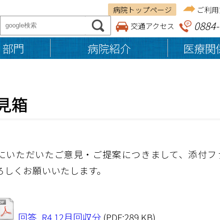
病院トップページ
ご利用
0884-
交通アクセス
・部門
病院紹介
医療関
ご来院の方へ
医療関係者の方へ
病院紹介
見箱
基本理念・患者権利章典
納品等業者の皆さまへ
入院のご案内
施設案内
入院の準備・手続き
病院組織図
退院の準備・手続き
医療体制
にいただいたご意見・ご提案につきまして、添付フ
お見舞い・ご面会の方へ
ろしくお願いいたします。
入院費用・お支払い
入院中の生活
食事
回答_R4.12月回収分
(PDF:289 KB)