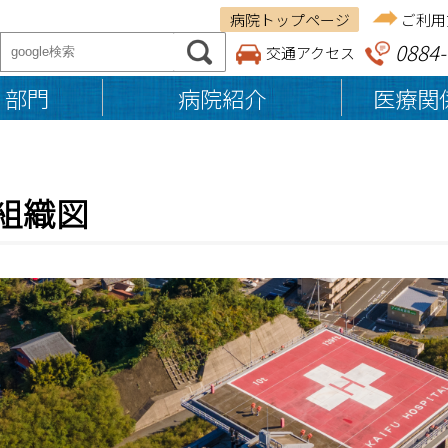
病院トップページ
ご利用
0884-
交通アクセス
・部門
病院紹介
医療関
ご来院の方へ
医療関係者の方へ
病院紹介
組織図
基本理念・患者権利章典
納品等業者の皆さまへ
入院のご案内
施設案内
入院の準備・手続き
病院組織図
退院の準備・手続き
医療体制
お見舞い・ご面会の方へ
入院費用・お支払い
入院中の生活
食事