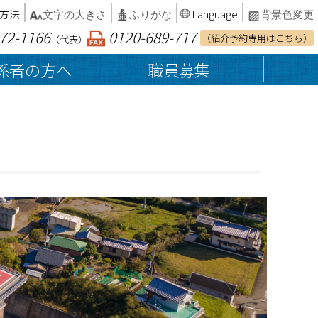
方法
Language
文字の大きさ
ふりがな
背景色変更
72-1166
0120-689-717
（紹介予約専用はこちら）
（代表）
係者の方へ
職員募集
当院の概要・沿革
総合案内
病院案内マップ
院内でのお願い
病院統計・臨床指標
診断書・証明書等の発行
カルテ開示の請求
インフォームドコンセント
相談窓口
院外処方せん