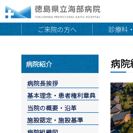
ご来院の方へ
診療科
病院
院長挨拶
地域連携医の皆さまへ
病院紹介
外来のご案内
施設認定・施設基準
外来診療担当医一覧
交通アクセス・駐車場
病院長挨拶
初めて受診される方へ
取り組み
基本理念・患者権利章典
通院中・再診の方へ
診療時間外の受診
当院の概要・沿革
専門外来
施設認定・施設基準
オンライン診療
病院組織図