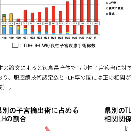
生の論文によると徳島県全体でも良性子宮疾患に対す
り、腹腔鏡技術認定数とTLH率の間には正の相関が示されています
変）。