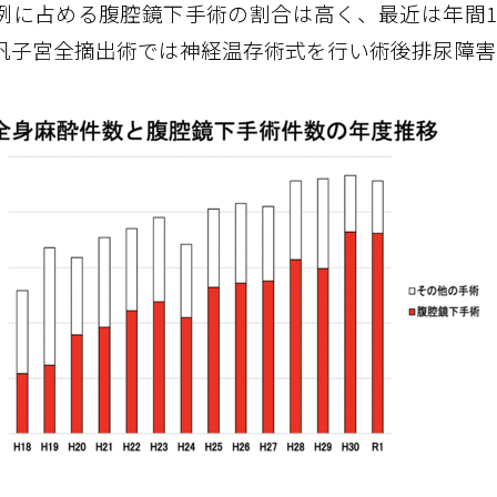
例に占める腹腔鏡下手術の割合は高く、最近は年間1
汎子宮全摘出術では神経温存術式を行い術後排尿障害