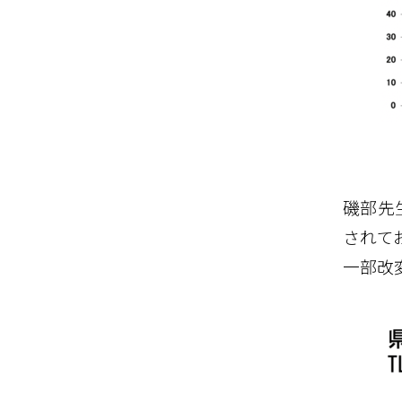
磯部先
されてお
一部改