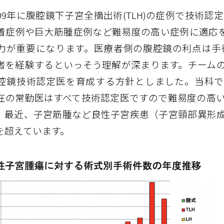
009年に腹腔鏡下子宮全摘出術(TLH)の症例で技術
着症例や巨大筋腫症例など難易度の高い症例に適応
力が重要になります。医療者側の腹腔鏡の利点は手
者を経験するといっそう理解が深まります。チームの
腔鏡技術認定医を育成する方針としました。当科で
在の常勤医はすべて技術認定医ですので難易度の高
。最近、子宮筋腫など良性子宮疾患（子宮頸部異形成
%を超えています。