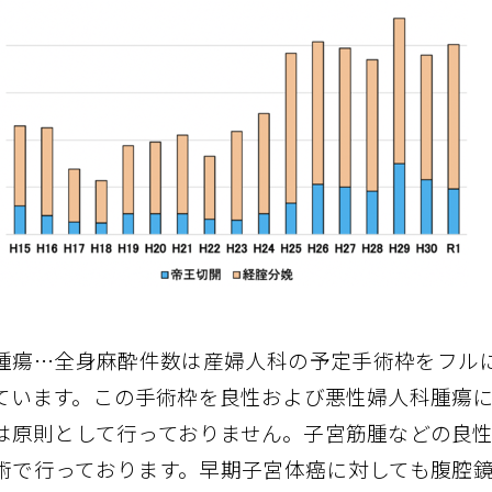
腫瘍…全身麻酔件数は産婦人科の予定手術枠をフルに
ています。この手術枠を良性および悪性婦人科腫瘍
は原則として行っておりません。子宮筋腫などの良
術で行っております。早期子宮体癌に対しても腹腔