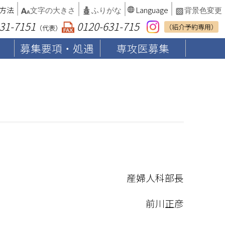
方法
Language
文字の大きさ
ふりがな
背景色変更
31-7151
0120-631-715
（紹介予約専用）
（代表）
募集要項・処遇
専攻医募集
産婦人科部長
前川正彦