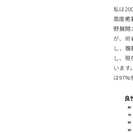
私は2
高度癒
野展開
が、術
し、腹
し、現
います
は97