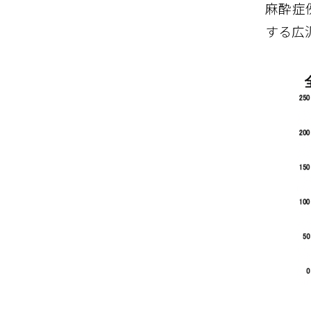
麻酔症
する広