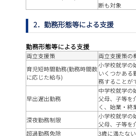
断も対象
2．勤務形態等による支援
勤務形態等による支援
両立支援策
両立支援策の
小学校就学の
育児短時間勤務(勤務時間数
いくつかある
に応じた給与)
務することが
中学校就学の
早出遅出勤務
父母、子等を
く、始業・終
小学校就学の
深夜勤務制限
父母、子等を
超過勤務免除
3歳に満たな