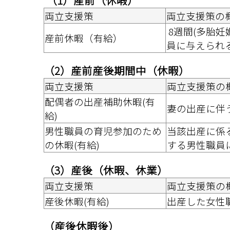
 （1）産前（休暇）
両立支援策
両立支援策の
 8週間(多胎妊娠の場合にあっては14週間)以内に出産予定の女性職
産前休暇（有給）
員に与えられる
（2）産前産後期間中（休暇）
両立支援策
両立支援策の
配偶者の出産補助休暇(有
妻の出産に伴
給)
男性職員の育児参加のため
当該出産に係
の休暇(有給)
する男性職員
（3）産後（休暇、休業）
両立支援策
両立支援策の
産後休暇(有給)
出産した女性
（産後休暇後）