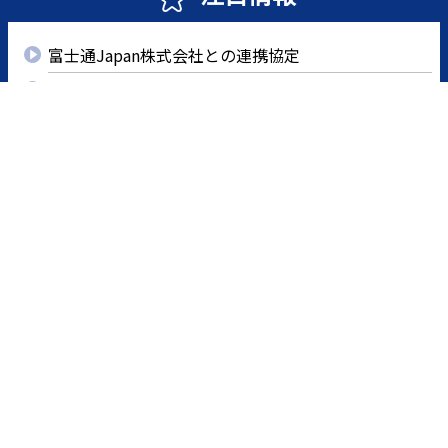
ッ
プ
富士通Japan株式会社との連携協定
ペ
ー
サーフ・ホスピタル
ジ
5Gを活用した遠隔医療
県立中央病院ER棟
臨床研修医募集
県外から移住をお考えの方へ・非常勤職員（看護師）
募集中！
新着情報
2026年5月22日
今年もやります！！「🏄みなみ阿波・サーフホスピタ
ル・ワーケーション🏥」